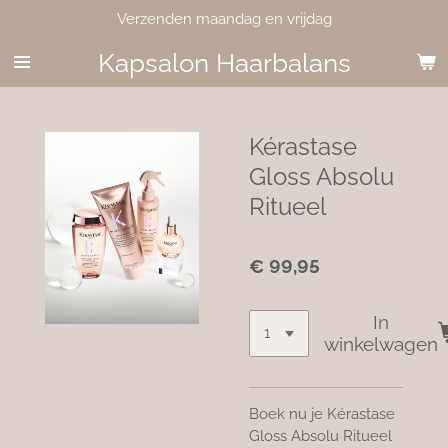
Verzenden maandag en vrijdag
Ga
direct
Kapsalon Haarbalans
naar
de
hoofdinhoud
Kérastase
Gloss Absolu
Ritueel
€ 99,95
In
winkelwagen
Boek nu je Kérastase
Gloss Absolu Ritueel