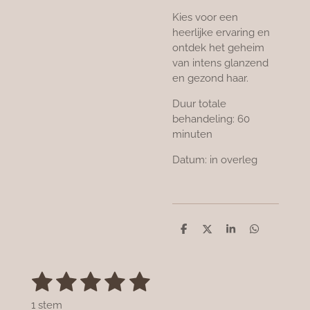
Kies voor een
heerlijke ervaring en
ontdek het geheim
van intens glanzend
en gezond haar.
Duur totale
behandeling: 60
minuten
Datum: in overleg
D
D
S
D
e
e
h
e
l
e
a
l
e
l
r
e
1
2
3
4
5
n
e
n
S
R
t
a
s
s
s
s
s
e
1 stem
t