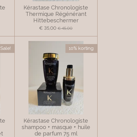
te
Kérastase Chronologiste
Thermique Régénérant
Hittebeschermer
€ 35,00
€ 45,00
Sale!
10% korting
te
Kérastase Chronologiste
+
shampoo + masque + huile
et
de parfum 75 ml