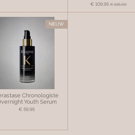
€ 109,95
€ 135,00
NIEUW
érastase Chronologiste
vernight Youth Serum
€ 59,95