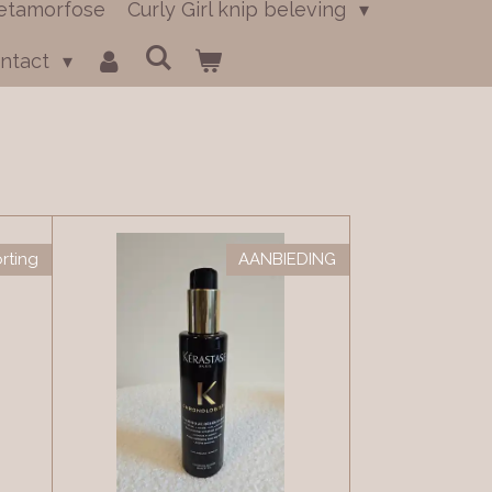
etamorfose
Curly Girl knip beleving
ntact
rting
AANBIEDING