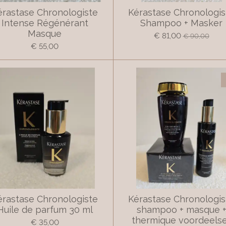
érastase Chronologiste
Kérastase Chronologis
Intense Régénérant
Shampoo + Masker
Masque
€ 81,00
€ 90,00
€ 55,00
érastase Chronologiste
Kérastase Chronologis
Huile de parfum 30 ml
shampoo + masque 
thermique voordeels
€ 35,00