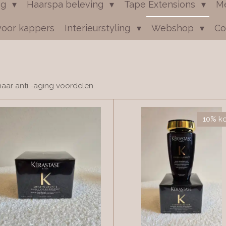
ng
Haarspa beleving
Tape Extensions
M
voor kappers
Interieurstyling
Webshop
Co
 naar anti -aging voordelen.
10% ko