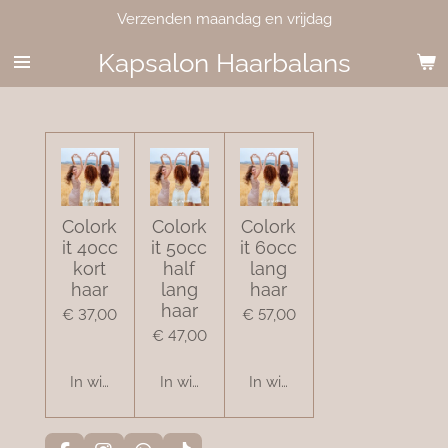
Verzenden maandag en vrijdag
Ga
direct
Kapsalon Haarbalans
naar
de
hoofdinhoud
Colork
Colork
Colork
it 40cc
it 50cc
it 60cc
kort
half
lang
haar
lang
haar
haar
€ 37,00
€ 57,00
€ 47,00
In winkelwagen
In winkelwagen
In winkelwagen