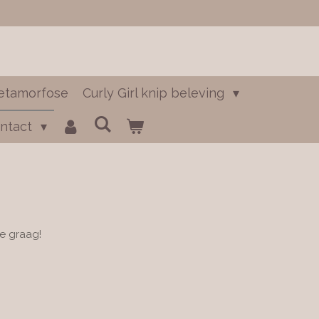
etamorfose
Curly Girl knip beleving
ntact
e graag!