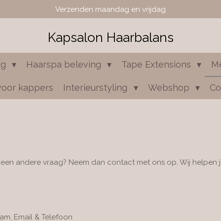
Verzenden maandag en vrijdag
Kapsalon Haarbalans
ng
Haarspa beleving
Tape Extensions
M
voor kappers
Interieurstyling
Webshop
Co
f een andere vraag? Neem dan contact met ons op. Wij helpen j
ram, Email & Telefoon