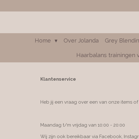
Ga
direct
naar
de
hoofdinhoud
Home
Over Jolanda
Grey Blendi
Haarbalans trainingen 
Klantenservice
Heb jij een vraag over een van onze items o
Maandag t/m vrijdag van 10:00 - 20:00
Wij zijn ook bereikbaar via Facebook, Instag