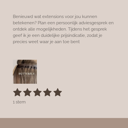
Benieuwd wat extensions voor jou kunnen
betekenen? Plan een persoonlijk adviesgesprek en
ontdek alle mogelijkheden. Tijdens het gesprek
geef ik je een duidelijke prijsindicatie, zodat je
precies weet waar je aan toe bent
1
2
3
4
5
S
R
t
a
s
s
s
s
s
e
1 stem
t
m
t
t
t
t
t
i
m
n
e
e
e
e
e
e
n
g