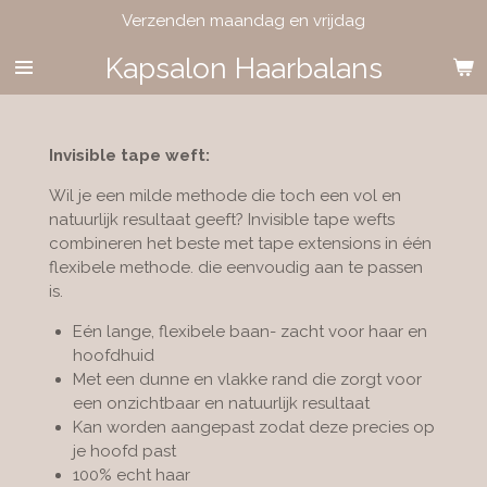
Verzenden maandag en vrijdag
Ga
direct
Kapsalon Haarbalans
naar
de
hoofdinhoud
Invisible tape weft:
Wil je een milde methode die toch een vol en
natuurlijk resultaat geeft? Invisible tape wefts
combineren het beste met tape extensions in één
flexibele methode. die eenvoudig aan te passen
is.
Eén lange, flexibele baan- zacht voor haar en
hoofdhuid
Met een dunne en vlakke rand die zorgt voor
een onzichtbaar en natuurlijk resultaat
Kan worden aangepast zodat deze precies op
je hoofd past
100% echt haar