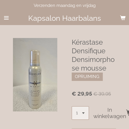
Verzenden maandag en vrijdag
Ga
direct
Kapsalon Haarbalans
naar
de
hoofdinhoud
Kérastase
Densifique
Densimorpho
se mousse
OPRUIMING
€ 29,95
€ 39,95
In
winkelwagen