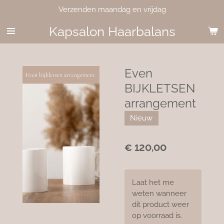
Verzenden maandag en vrijdag
Ga
direct
Kapsalon Haarbalans
naar
de
hoofdinhoud
Even
BIJKLETSEN
arrangement
Nieuw
€ 120,00
Laat het me
weten wanneer
dit product weer
op voorraad is.