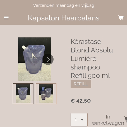
Verzenden maandag en vrijdag
Ga
direct
Kapsalon Haarbalans
naar
de
hoofdinhoud
Kérastase
Blond Absolu
Lumière
shampoo
Refill 500 ml
REFILL
€ 42,50
In
winkelwagen