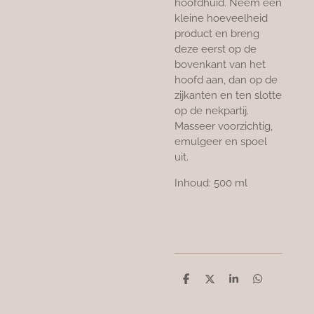
hoofdhuid. Neem een
kleine hoeveelheid
product en breng
deze eerst op de
bovenkant van het
hoofd aan, dan op de
zijkanten en ten slotte
op de nekpartij.
Masseer voorzichtig,
emulgeer en spoel
uit.
Inhoud: 500 ml
D
D
S
D
e
e
h
e
l
e
a
l