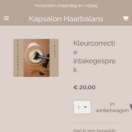
Verzenden maandag en vrijdag
Ga
direct
Kapsalon Haarbalans
naar
de
hoofdinhoud
Kleurcorrecti
e
intakegespre
k
€ 20,00
In
winkelwagen
Had je een bepaalde