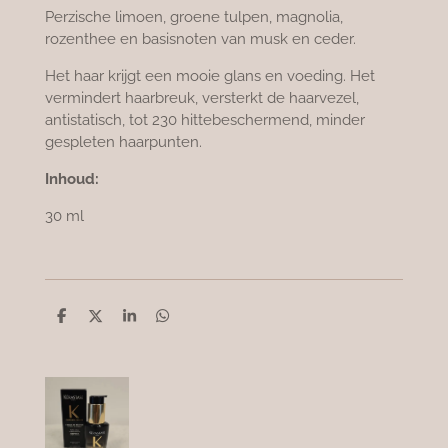
Perzische limoen, groene tulpen, magnolia,
rozenthee en basisnoten van musk en ceder.
Het haar krijgt een mooie glans en voeding. Het
vermindert haarbreuk, versterkt de haarvezel,
antistatisch, tot 230 hittebeschermend, minder
gespleten haarpunten.
Inhoud:
30 ml
D
D
S
D
e
e
h
e
l
e
a
l
e
l
r
e
n
e
n