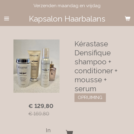
Verzenden maandag en vrijdag
Ga
direct
Kapsalon Haarbalans
naar
de
hoofdinhoud
Kérastase
Densifique
shampoo +
conditioner +
mousse +
serum
OPRUIMING
€ 129,80
€ 169,80
In