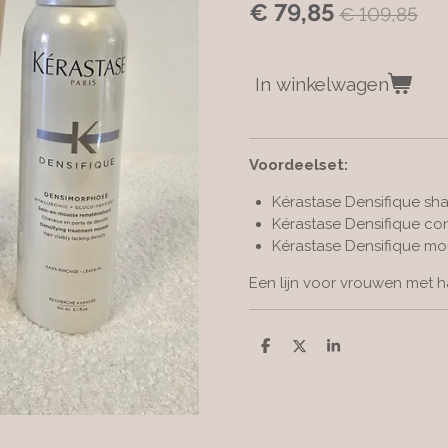
€ 79,85
€ 109,85
In winkelwagen
Voordeelset:
Kérastase Densifique s
Kérastase Densifique con
Kérastase Densifique mo
Een lijn voor vrouwen met h
D
D
S
e
e
h
l
e
a
e
l
r
n
e