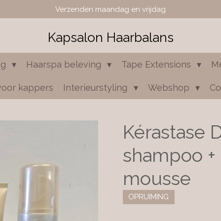
Verzenden maandag en vrijdag
Kapsalon Haarbalans
ng
Haarspa beleving
Tape Extensions
M
voor kappers
Interieurstyling
Webshop
Co
Kérastase 
shampoo + 
mousse
OPRUIMING