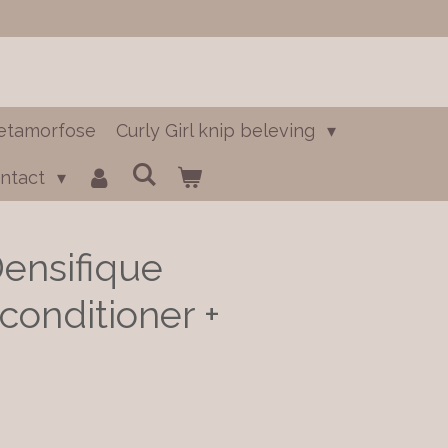
etamorfose
Curly Girl knip beleving
ntact
Densifique
conditioner +