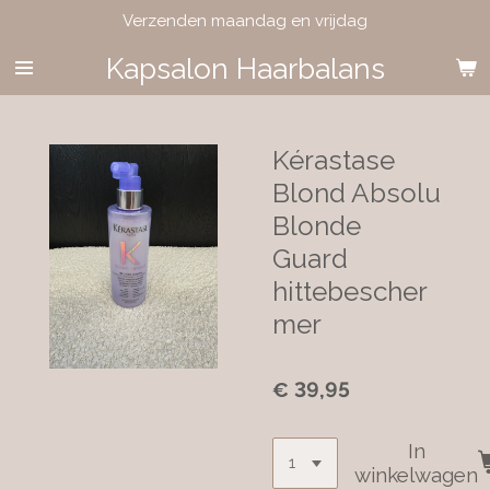
Verzenden maandag en vrijdag
Ga
direct
Kapsalon Haarbalans
naar
de
hoofdinhoud
Kérastase
Blond Absolu
Blonde
Guard
hittebescher
mer
€ 39,95
In
winkelwagen